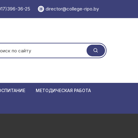
017)396-36-25
director@college-ripo.by
ать:
ОСПИТАНИЕ
МЕТОДИЧЕСКАЯ РАБОТА
 травматизма
Учебно-методический отдел
ормирования
Методический кабинет
Единая мет
 республики Беларусь
Мероприятия
Положения
Семинары
азовании