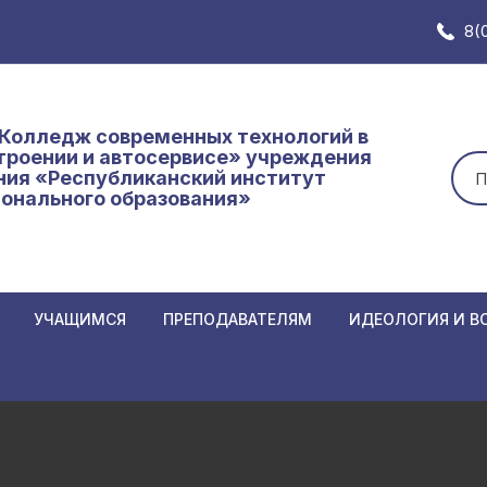
8(
Колледж современных технологий в
роении и автосервисе» учреждения
Иск
ния «Республиканский институт
онального образования»
УЧАЩИМСЯ
ПРЕПОДАВАТЕЛЯМ
ИДЕОЛОГИЯ И В
Замены в расписании
Замены в расписании
Неделя нулевого
АННЫХ К
преподавателям
Основное расписание
Единый день инф
Нормативные и локальные
Кодекс
График образовательного
Самоуправление
иемной
документы
об обр
процесса