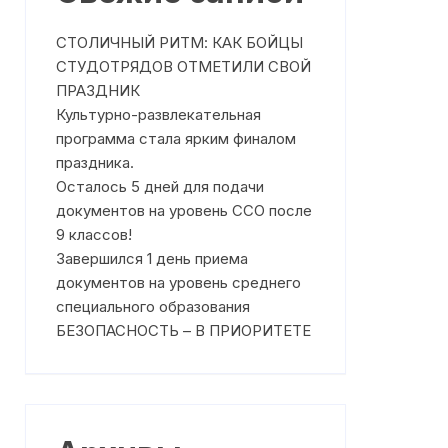
Где получить помощь?
Профилактика насилия
СТОЛИЧНЫЙ РИТМ: КАК БОЙЦЫ
Режим работы
План работы на Сентябрь 2025
СТУДОТРЯДОВ ОТМЕТИЛИ СВОЙ
года
ПРАЗДНИК
Что такое медиация
План работы на Октябрь 2025
Культурно-развлекательная
ня
Чем может помочь служба
года
программа стала ярким финалом
медиации
праздника.
План работы на Ноябрь 2025
Осталось 5 дней для подачи
На что направлена работа
года
Службы медиации?
документов на уровень ССО после
План работы на Декабрь 2025
9 классов!
Клятва медиаторов
года
Завершился 1 день приема
документов на уровень среднего
План работы на Январь 2026
специального образования
года
БЕЗОПАСНОСТЬ – В ПРИОРИТЕТЕ
План работы на Февраль 2026
года
План работы на Март 2026
года