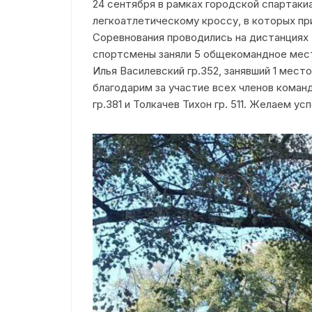
24 сентября в рамках городской спартак
легкоатлетическому кроссу, в которых п
Электронное обращение
Соревнования проводились на дистанциях 
Режим работы/Контакты
спортсмены заняли 5 общекомандное мест
Илья Василевский гр.352, занявший 1 мест
благодарим за участие всех членов команд
гр.381 и Толкачев Тихон гр. 511. Желаем у