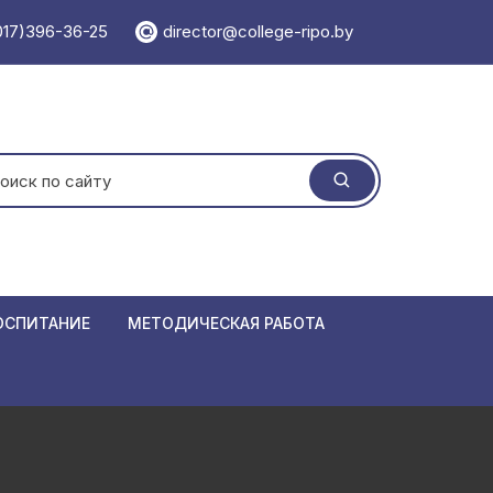
017)396-36-25
director@college-ripo.by
ать:
ОСПИТАНИЕ
МЕТОДИЧЕСКАЯ РАБОТА
 травматизма
Учебно-методический отдел
ормирования
Методический кабинет
Единая мет
 республики Беларусь
Мероприятия
Положения
Семинары
азовании