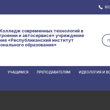
8(
Колледж современных технологий в
роении и автосервисе» учреждения
Иск
ния «Республиканский институт
онального образования»
УЧАЩИМСЯ
ПРЕПОДАВАТЕЛЯМ
ИДЕОЛОГИЯ И В
Замены в расписании
Замены в расписании
Неделя нулевого
АННЫХ К
преподавателям
Основное расписание
Единый день инф
Нормативные и локальные
Кодекс
График образовательного
Самоуправление
иемной
документы
об обр
процесса