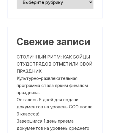
Где получить помощь?
Профилактика насилия
Режим работы
План работы на Сентябрь 2025
года
Что такое медиация
План работы на Октябрь 2025
ня
Чем может помочь служба
Свежие записи
года
медиации
План работы на Ноябрь 2025
На что направлена работа
СТОЛИЧНЫЙ РИТМ: КАК БОЙЦЫ
года
Службы медиации?
СТУДОТРЯДОВ ОТМЕТИЛИ СВОЙ
План работы на Декабрь 2025
ПРАЗДНИК
Клятва медиаторов
года
Культурно-развлекательная
программа стала ярким финалом
План работы на Январь 2026
года
праздника.
Осталось 5 дней для подачи
План работы на Февраль 2026
документов на уровень ССО после
года
9 классов!
Завершился 1 день приема
План работы на Март 2026
года
документов на уровень среднего