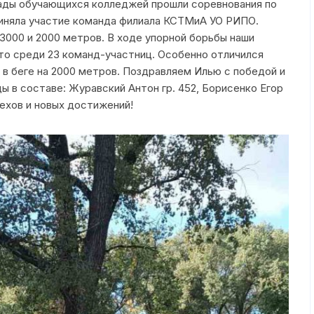
иады обучающихся колледжей прошли соревнования по
воспитание
риняла участие команда филиала КСТМиА УО РИПО.
3000 и 2000 метров. В ходе упорной борьбы наши
План работы
о среди 23 команд-участниц. Особенно отличился
Служба медиации
о в беге на 2000 метров. Поздравляем Илью с победой и
ы в составе: Журавский Антон гр. 452, Борисенко Егор
Мониторинг уров
спехов и новых достижений!
воспитанности