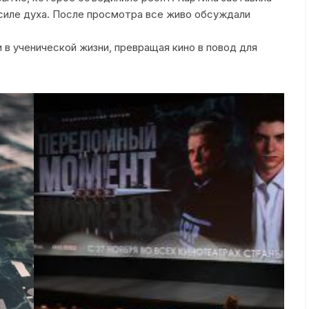
воспитание
силе духа. После просмотра все живо обсуждали
План работы
в ученической жизни, превращая кино в повод для
Служба медиации
Мониторинг уров
воспитанности