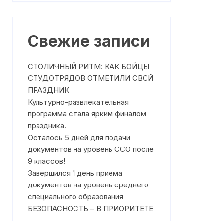
Где получить помощь?
Профилактика насилия
Режим работы
План работы на Сентябрь 2025
Свежие записи
года
Что такое медиация
План работы на Октябрь 2025
ня
Чем может помочь служба
года
СТОЛИЧНЫЙ РИТМ: КАК БОЙЦЫ
медиации
СТУДОТРЯДОВ ОТМЕТИЛИ СВОЙ
План работы на Ноябрь 2025
ПРАЗДНИК
На что направлена работа
года
Культурно-развлекательная
Службы медиации?
программа стала ярким финалом
План работы на Декабрь 2025
Клятва медиаторов
года
праздника.
Осталось 5 дней для подачи
План работы на Январь 2026
документов на уровень ССО после
года
9 классов!
План работы на Февраль 2026
Завершился 1 день приема
года
документов на уровень среднего
специального образования
План работы на Март 2026
БЕЗОПАСНОСТЬ – В ПРИОРИТЕТЕ
года