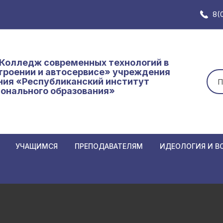
8(
Колледж современных технологий в
роении и автосервисе» учреждения
Иск
ния «Республиканский институт
онального образования»
УЧАЩИМСЯ
ПРЕПОДАВАТЕЛЯМ
ИДЕОЛОГИЯ И В
Замены в расписании
Замены в расписании
Неделя нулевого
АННЫХ К
преподавателям
Основное расписание
Единый день инф
Нормативные и локальные
Кодекс
График образовательного
Самоуправление
иемной
документы
об обр
процесса