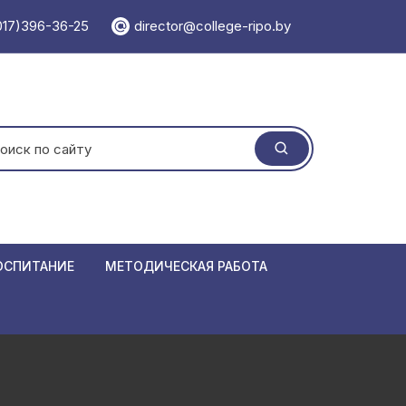
017)396-36-25
director@college-ripo.by
ать:
ОСПИТАНИЕ
МЕТОДИЧЕСКАЯ РАБОТА
 травматизма
Учебно-методический отдел
ормирования
Методический кабинет
Единая мет
 республики Беларусь
Мероприятия
Положения
Семинары
азовании