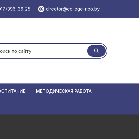
017)396-36-25
director@college-ripo.by
ать:
ОСПИТАНИЕ
МЕТОДИЧЕСКАЯ РАБОТА
 травматизма
Учебно-методический отдел
ормирования
Методический кабинет
Единая мет
 республики Беларусь
Мероприятия
Положения
Семинары
азовании