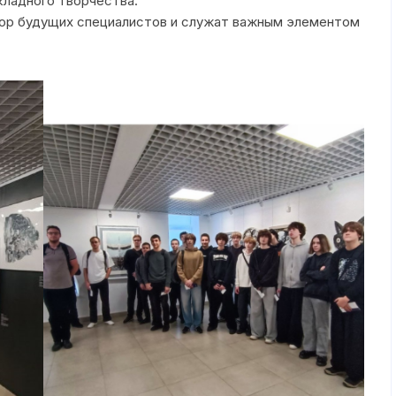
кладного творчества.
воспитание
ор будущих специалистов и служат важным элементом
План работы
Служба медиации
Мониторинг уров
воспитанности