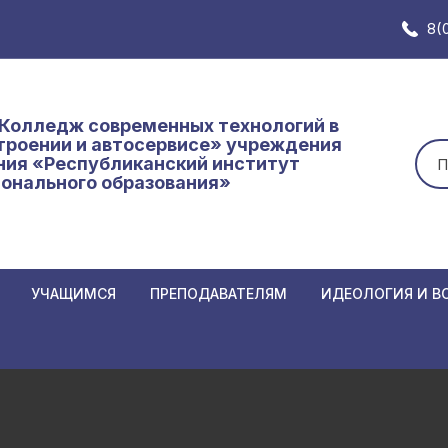
8(
Колледж современных технологий в
роении и автосервисе» учреждения
Иск
ния «Республиканский институт
онального образования»
УЧАЩИМСЯ
ПРЕПОДАВАТЕЛЯМ
ИДЕОЛОГИЯ И В
Замены в расписании
Замены в расписании
Неделя нулевого
АННЫХ К
преподавателям
Основное расписание
Единый день инф
Нормативные и локальные
Кодекс
График образовательного
Самоуправление
иемной
документы
об обр
процесса