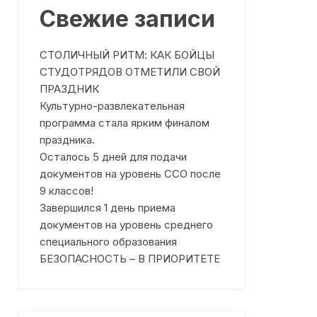
Где получить помощь?
Свежие записи
Профилактика насилия
Режим работы
План работы на Сентябрь 2025
года
СТОЛИЧНЫЙ РИТМ: КАК БОЙЦЫ
Что такое медиация
СТУДОТРЯДОВ ОТМЕТИЛИ СВОЙ
План работы на Октябрь 2025
ПРАЗДНИК
ня
Чем может помочь служба
года
Культурно-развлекательная
медиации
План работы на Ноябрь 2025
программа стала ярким финалом
На что направлена работа
года
праздника.
Службы медиации?
Осталось 5 дней для подачи
План работы на Декабрь 2025
документов на уровень ССО после
Клятва медиаторов
года
9 классов!
План работы на Январь 2026
Завершился 1 день приема
года
документов на уровень среднего
специального образования
План работы на Февраль 2026
БЕЗОПАСНОСТЬ – В ПРИОРИТЕТЕ
года
План работы на Март 2026
года