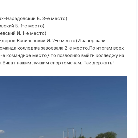
воспитание
План работы
ах-Нарадовский Б. 3-е место)
вский Б. 1-е место)
Служба медиации
евский И. 1-е место)
Мониторинг уров
идеров Василевский И. 2-е место)И завершали
воспитанности
оманда колледжа завоевала 2-е место.По итогам всех
2-е командное место,что позволило выйти колледжу на
ы.Виват нашим лучшим спортсменам. Так держать!