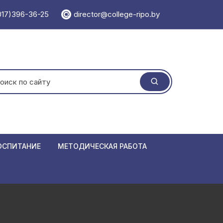
017)396-36-25
director@college-ripo.by
ать:
ОСПИТАНИЕ
МЕТОДИЧЕСКАЯ РАБОТА
 травматизма
Учебно-методический отдел
ормирования
Методический кабинет
Единая мет
 республики Беларусь
Мероприятия
Положения
Семинары
азовании