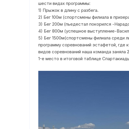
шести видах программы:
Электронное обращение
1) Прыжок в длину с разбега.
2) Бег 100м (спортсмены филиала в призер
Режим работы/Контакты
3) Бег 200м (пьедестал покорился -Нарадо
4) Бег 800м (успешное выступление-Васил
5) Бег 1500м(спортсмены филиала среди л
программу соревнований эстафетой, где к
видов соревнований наша команда заняла 
1-е место в итоговой таблице Спартакиад