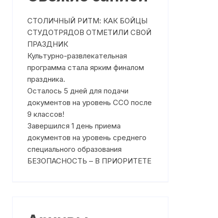
Где получить помощь?
Профилактика насилия
СТОЛИЧНЫЙ РИТМ: КАК БОЙЦЫ
Режим работы
План работы на Сентябрь 2025
СТУДОТРЯДОВ ОТМЕТИЛИ СВОЙ
года
ПРАЗДНИК
Что такое медиация
План работы на Октябрь 2025
Культурно-развлекательная
ня
Чем может помочь служба
года
программа стала ярким финалом
медиации
праздника.
План работы на Ноябрь 2025
Осталось 5 дней для подачи
На что направлена работа
года
Службы медиации?
документов на уровень ССО после
План работы на Декабрь 2025
9 классов!
Клятва медиаторов
года
Завершился 1 день приема
документов на уровень среднего
План работы на Январь 2026
специального образования
года
БЕЗОПАСНОСТЬ – В ПРИОРИТЕТЕ
План работы на Февраль 2026
года
План работы на Март 2026
года