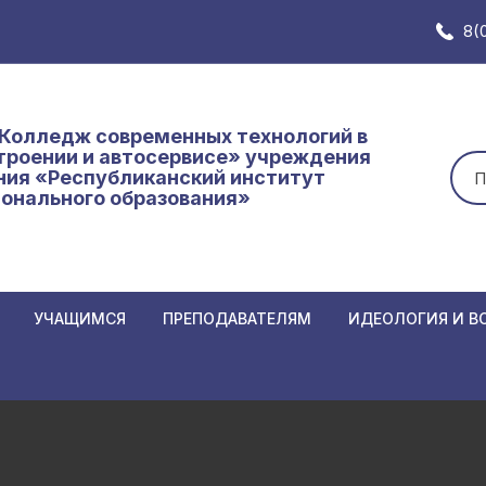
8(
Колледж современных технологий в
роении и автосервисе» учреждения
Иск
ния «Республиканский институт
онального образования»
УЧАЩИМСЯ
ПРЕПОДАВАТЕЛЯМ
ИДЕОЛОГИЯ И В
Замены в расписании
Замены в расписании
Неделя нулевого
АННЫХ К
преподавателям
Основное расписание
Единый день инф
Нормативные и локальные
Кодекс
График образовательного
Самоуправление
иемной
документы
об обр
процесса