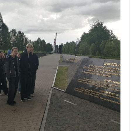
воспитание
План работы
Служба медиации
Мониторинг уров
воспитанности