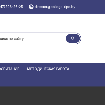
017)396-36-25
director@college-ripo.by
ать:
ОСПИТАНИЕ
МЕТОДИЧЕСКАЯ РАБОТА
 травматизма
Учебно-методический отдел
ормирования
Методический кабинет
Единая мет
 республики Беларусь
Мероприятия
Положения
Семинары
азовании