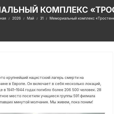
Объединения по 
Методические рекомендации
Правил
Правила внутреннего
АЛЬНЫЙ КОМПЛЕКС «ТРО
 дверей
по оформлению журналов
Правовой уголок
распорядка для учащихся
Правил
Методическая поддержка
ССО
ная
2026
Май
31
Мемориальный комплекс «Тростен
Школа активного 
Положение об условиях и
ы в 2025 году
РИПО
порядке назначения и выплаты
Азбука безопасно
ссия
надбавок к стипендиям
10 правил педагога
учащихся
Волонтерское дв
едставляемые в
График образовательного
иссию
процесса 2025-2026
Год белорусской
Аттестационная комиссия
Путешествие со 
товка
Беларусская хатк
ная ориентация
о крупнейший нацистский лагерь смерти на
Социальный педаг
ине в Европе. Он включает в себя несколько локаций,
психолог
документы
 в 1941–1944 годах погибло более 206 500 человек. 28
Профилактика
тное место посетили учащиеся группы 591 филиала
павших минутой молчания. Мы живем, пока поним!
Мероприятия и п
Военно-патриоти