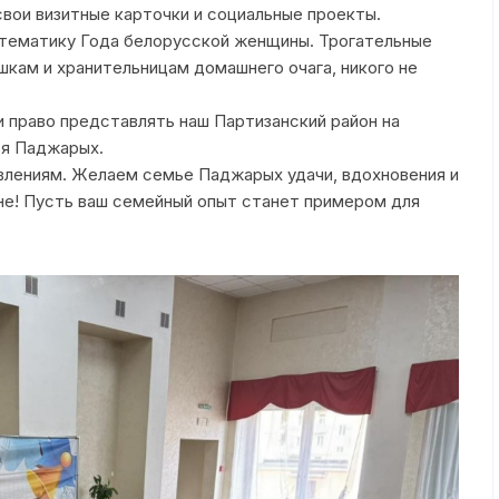
вои визитные карточки и социальные проекты.
воспитание
а тематику Года белорусской женщины. Трогательные
План работы
кам и хранительницам домашнего очага, никого не
Служба медиации
 право представлять наш Партизанский район на
Мониторинг уров
ья Паджарых.
воспитанности
лениям. Желаем семье Паджарых удачи, вдохновения и
не! Пусть ваш семейный опыт станет примером для