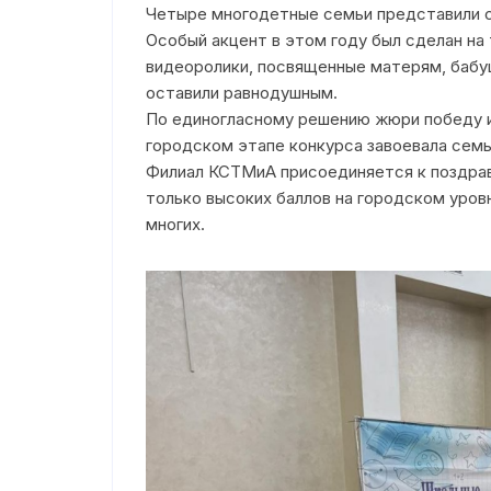
Четыре многодетные семьи представили с
Электронное обращение
Особый акцент в этом году был сделан н
видеоролики, посвященные матерям, бабуш
Режим работы/Контакты
оставили равнодушным.
По единогласному решению жюри победу и
городском этапе конкурса завоевала сем
Филиал КСТМиА присоединяется к поздрав
только высоких баллов на городском уров
многих.