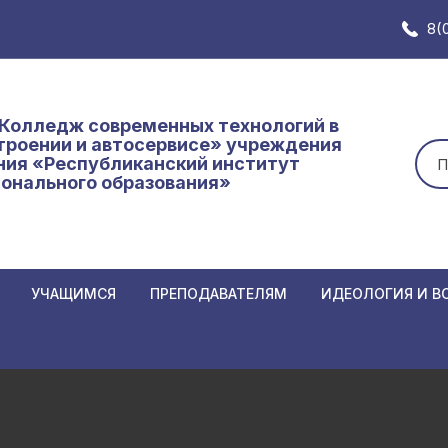
8(
Колледж современных технологий в
роении и автосервисе» учреждения
Иск
ния «Республиканский институт
онального образования»
УЧАЩИМСЯ
ПРЕПОДАВАТЕЛЯМ
ИДЕОЛОГИЯ И В
Замены в расписании
Замены в расписании
Неделя нулевого
АННЫХ К
преподавателям
Основное расписание
Единый день инф
Нормативные и локальные
Кодекс
График образовательного
Самоуправление
иемной
документы
об обр
процесса