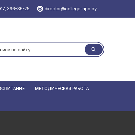
017)396-36-25
director@college-ripo.by
ать:
ОСПИТАНИЕ
МЕТОДИЧЕСКАЯ РАБОТА
 травматизма
Учебно-методический отдел
ормирования
Методический кабинет
Единая мет
 республики Беларусь
Мероприятия
Положения
Семинары
азовании