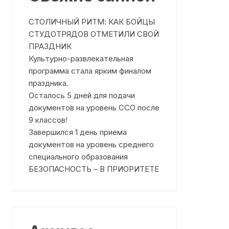
Где получить помощь?
Профилактика насилия
СТОЛИЧНЫЙ РИТМ: КАК БОЙЦЫ
Режим работы
План работы на Сентябрь 2025
СТУДОТРЯДОВ ОТМЕТИЛИ СВОЙ
года
ПРАЗДНИК
Что такое медиация
План работы на Октябрь 2025
Культурно-развлекательная
ня
Чем может помочь служба
года
программа стала ярким финалом
медиации
праздника.
План работы на Ноябрь 2025
Осталось 5 дней для подачи
На что направлена работа
года
Службы медиации?
документов на уровень ССО после
План работы на Декабрь 2025
9 классов!
Клятва медиаторов
года
Завершился 1 день приема
документов на уровень среднего
План работы на Январь 2026
специального образования
года
БЕЗОПАСНОСТЬ – В ПРИОРИТЕТЕ
План работы на Февраль 2026
года
План работы на Март 2026
года